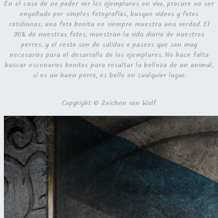
En el caso de no poder ver los ejemplares en vivo, procure no ser
engañado por simples fotografías, busque videos y fotos
cotidianas, una foto bonita no siempre muestra una verdad. El
90% de nuestras fotos, muestran la vida diaria de nuestros
perros, y el resto son de salidas o paseos que son muy
necesarios para el desarrollo de los ejemplares. No hace falta
buscar escenarios bonitos para resaltar la belleza de un animal,
si es un buen perro, es bello en cualquier lugar.
Copyright © Zeichen von Wolf