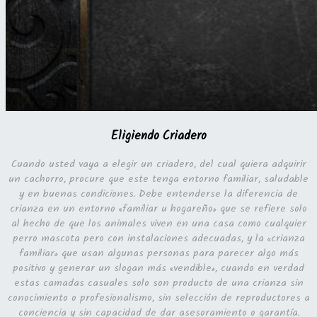
Eligiendo Criadero
Cuando usted vaya a elegir un criadero, del cual quiera adquirir
un cachorro, procure que este tenga entorno familiar, saludable
y en buenas condiciones. Debe entenderse la diferencia de
crianza en un entorno «familiar u hogareño» que se refiere solo
al hecho de que los animales viven en una casa como cualquier
perro mascota pero con instalaciones adecuadas, y la «crianza
familiar» que usan algunas personas para parecer algo más
positivo y generar un slogan más «vendible», cuando en verdad
estas camadas casuales solo son producto de una crianza sin
conocimiento o profesionalismo, sin selección de reproductores a
conciencia y sin capacidad de dar asesoramiento o garantía.