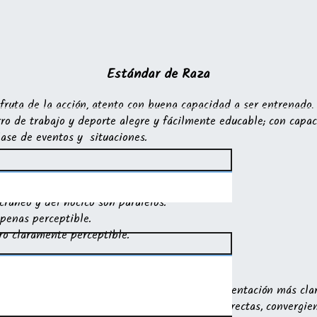
Estándar de Raza
uta de la acción, atento con buena capacidad a ser entrenado. 
ro de trabajo y deporte alegre y fácilmente educable; con capac
lase de eventos y situaciones.
incelada, en buena proporción con el cuerpo.
 cráneo y del hocico son paralelos.
apenas perceptible.
ro claramente perceptible.
able; se acepta la nariz de invierno y de pigmentación más clar
áneo; puente nasal y línea inferior del hocico rectas, convergie