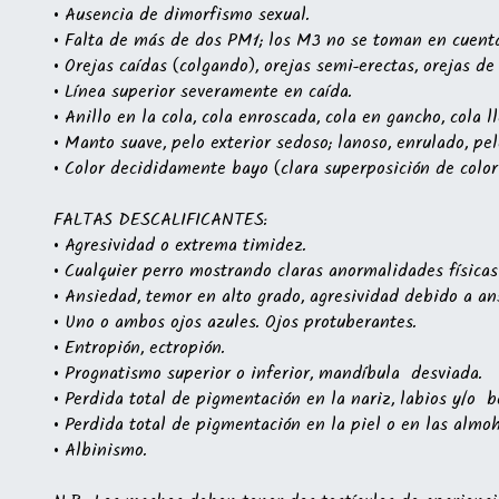
• Ausencia de dimorfismo sexual.
• Falta de más de dos PM1; los M3 no se toman en cuenta
• Orejas caídas (colgando), orejas semi-erectas, orejas de
• Línea superior severamente en caída.
• Anillo en la cola, cola enroscada, cola en gancho, cola 
• Manto suave, pelo exterior sedoso; lanoso, enrulado, pe
• Color decididamente bayo (clara superposición de color 
FALTAS DESCALIFICANTES:
• Agresividad o extrema timidez.
• Cualquier perro mostrando claras anormalidades física
• Ansiedad, temor en alto grado, agresividad debido a an
• Uno o ambos ojos azules. Ojos protuberantes.
• Entropión, ectropión.
• Prognatismo superior o inferior, mandíbula desviada.
• Perdida total de pigmentación en la nariz, labios y/o 
• Perdida total de pigmentación en la piel o en las almoh
• Albinismo.