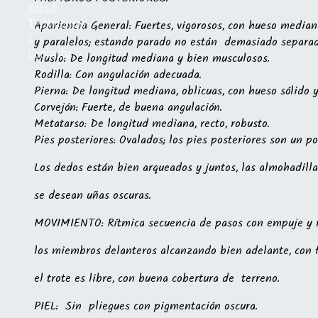
Salud
Testimonios
Apariencia General: Fuertes, vigorosos, con hueso mediano
L
y paralelos; estando parado no están demasiado separado
Contacto
Muslo: De longitud mediana y bien musculosos.
Rodilla: Con angulación adecuada.
Pierna: De longitud mediana, oblicuas, con hueso sólido 
Corvejón: Fuerte, de buena angulación.
Metatarso: De longitud mediana, recto, robusto.
Pies posteriores: Ovalados; los pies posteriores son un p
Los dedos están bien arqueados y juntos, las almohadilla
se desean uñas oscuras.
MOVIMIENTO:
Rítmica secuencia de pasos con empuje y r
los miembros delanteros alcanzando bien adelante, con 
el trote es libre, con buena cobertura de terreno.
PIEL:
Sin pliegues con pigmentación oscura.