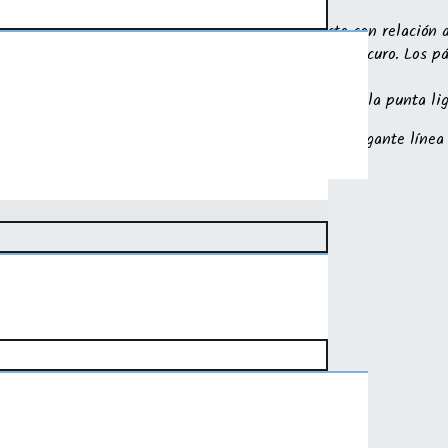
sea posible.
a. Los dientes están implantados en ángulo recto con relación 
 oblicuos; color marrón a marrón oscuro, al pardo oscuro. Los p
idas hacia delante; en forma de triangulo alargado con la punta 
dose armoniosamente al cuerpo, sin papada; la elegante línea s
 hacia la raíz de la cola.
50% de la altura a la cruz);
en hacia atrás. Pecho marcado.
 inferior moderadamente retraída.