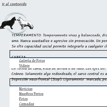
Ir al contenido
TEMPERAMENTO:
Temperamento vivaz y balanceado, disfr
amo. Nunca asustadizo o agresivo sin provocación. Un per
Home
Su alta capacidad social permite integrarlo a cualquier c
Nosotros
CABEZA:
Galería de Fotos
REGIÓN CRANEAL:
Fuerte, de corte limpio y finamente c
Videos
En forma de cuña, vista de arriba o de lado. Los ejes del
Nuestro espacio
Cráneo: Solamente algo redondeado; el surco central es 
Ovejero Aleman
Depresión naso-frontal (Stop): Ligeramente marcada, pe
Noticias
REGIÓN FACIAL:
Nuestros Perros
Trufa: De tamaño mediano; la pigmentación negra es dese
Fotos
Hocico: Poderoso y moderadamente largo en relación al cr
Camadas